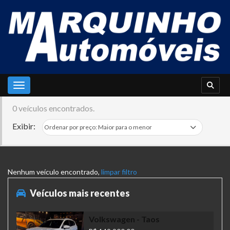
Toggle navigation
0 veículos encontrados.
Exibir:
Nenhum veículo encontrado,
limpar filtro
Veículos mais recentes
Volkswagen
- Taos